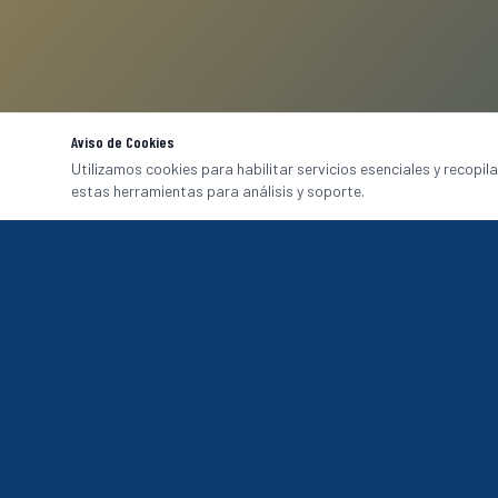
Aviso de Cookies
Utilizamos cookies para habilitar servicios esenciales y recopil
estas herramientas para análisis y soporte.
CATÁLOGO
Uniformes Corp
Hotel & A&B
Fabricación de uniformes de alta calidad para
Aeropuertos & 
Hospitales
empresas en México. Imagen, comodidad y