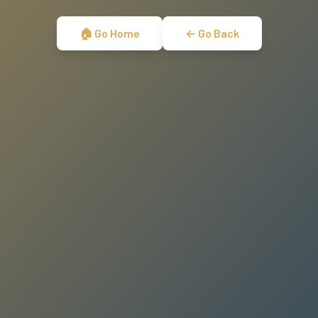
🏠 Go Home
← Go Back