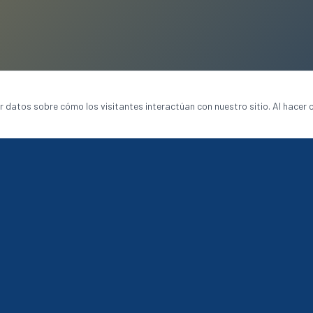
ar datos sobre cómo los visitantes interactúan con nuestro sitio. Al hacer c
SERVICIOS
orativos
Bordado
Estampado
Logística
Solicitar Cotización