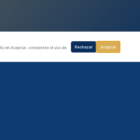
Rechazar
Aceptar
lic en Aceptar, consientes el uso de
COBERTURA NACIONAL
Riviera Maya
Cancún
Puerto Vallarta
Los Cabos