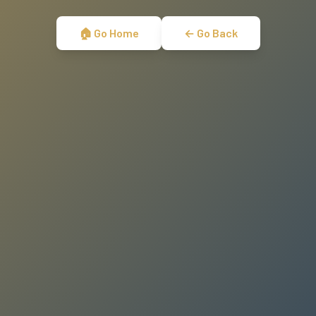
🏠 Go Home
← Go Back