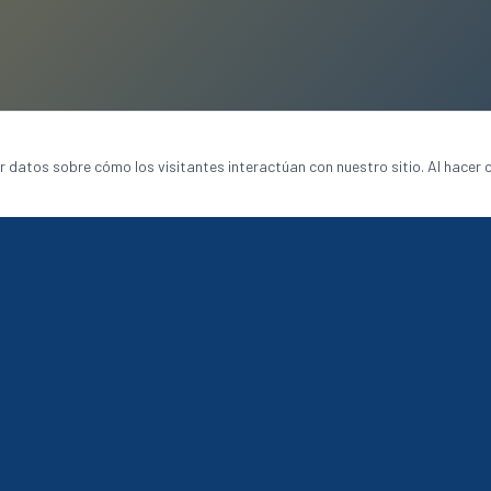
ar datos sobre cómo los visitantes interactúan con nuestro sitio. Al hacer c
SERVICIOS
orativos
Bordado
Estampado
Logística
Solicitar Cotización