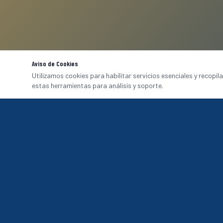
Aviso de Cookies
Utilizamos cookies para habilitar servicios esenciales y recopil
estas herramientas para análisis y soporte.
CATÁLOGO
Uniformes Corp
Hotel & A&B
Fabricación de uniformes de alta calidad para
Aeropuertos & 
Hospitales
empresas en México. Imagen, comodidad y