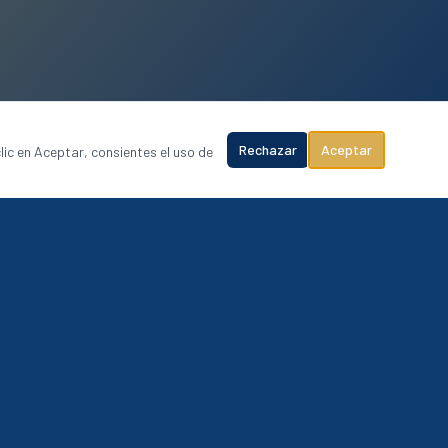
Rechazar
Aceptar
lic en Aceptar, consientes el uso de
COBERTURA NACIONAL
Riviera Maya
Cancún
Puerto Vallarta
Los Cabos