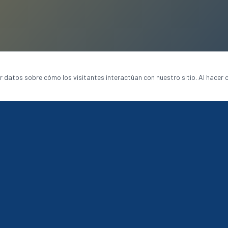
ar datos sobre cómo los visitantes interactúan con nuestro sitio. Al hacer c
SERVICIOS
orativos
Bordado
Estampado
Logística
Solicitar Cotización