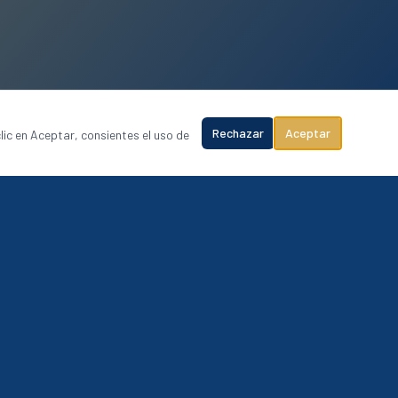
Rechazar
Aceptar
lic en Aceptar, consientes el uso de
COBERTURA NACIONAL
Riviera Maya
Cancún
Puerto Vallarta
Los Cabos