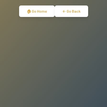
🏠 Go Home
← Go Back