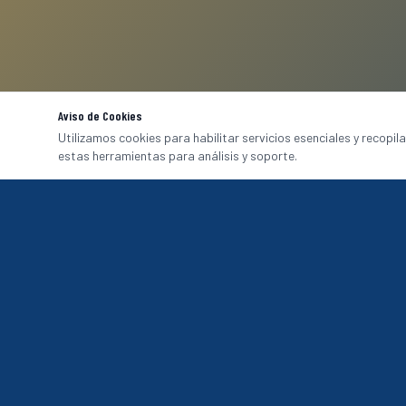
Aviso de Cookies
Utilizamos cookies para habilitar servicios esenciales y recopil
estas herramientas para análisis y soporte.
CATÁLOGO
Uniformes Corp
Hotel & A&B
Fabricación de uniformes de alta calidad para
Aeropuertos & 
Hospitales
empresas en México. Imagen, comodidad y